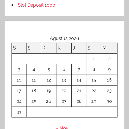
Slot Deposit 1000
Agustus 2026
S
S
R
K
J
S
M
1
2
3
4
5
6
7
8
9
10
11
12
13
14
15
16
17
18
19
20
21
22
23
24
25
26
27
28
29
30
31
« Nov